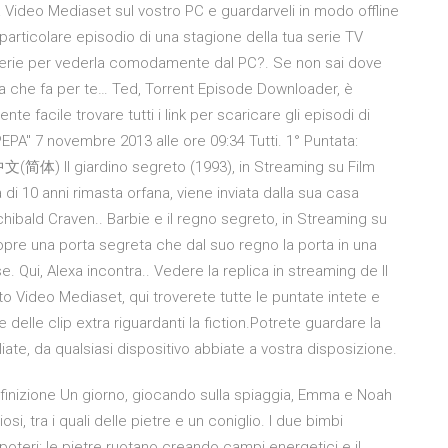
a Video Mediaset sul vostro PC e guardarveli in modo offline
un particolare episodio di una stagione della tua serie TV
ra serie per vederla comodamente dal PC?. Se non sai dove
ma che fa per te… Ted, Torrent Episode Downloader, è
e facile trovare tutti i link per scaricare gli episodi di
" 7 novembre 2013 alle ore 09:34 Tutti. 1° Puntata:
 中文(简体) Il giardino segreto (1993), in Streaming su Film
di 10 anni rimasta orfana, viene inviata dalla sua casa
rchibald Craven.. Barbie e il regno segreto, in Streaming su
opre una porta segreta che dal suo regno la porta in una
. Qui, Alexa incontra.. Vedere la replica in streaming de Il
o Video Mediaset, qui troverete tutte le puntate intete e
 delle clip extra riguardanti la fiction.Potrete guardare la
te, da qualsiasi dispositivo abbiate a vostra disposizione.
efinizione Un giorno, giocando sulla spiaggia, Emma e Noah
i, tra i quali delle pietre e un coniglio. I due bimbi
oteri: le pietre ruotano creando campi energetici e il