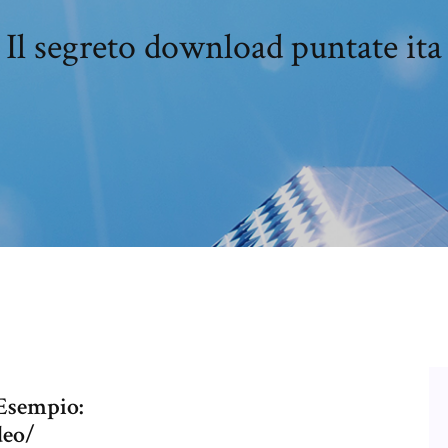
Il segreto download puntate ita
 Esempio:
deo/