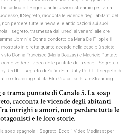
a fantastica e Il Segreto anticipazioni streaming e trama
ccesso, Il Segreto, racconta le vicende degli abitanti del
, non perdere tutte le news e le anticipazioni sui suoi
ola Il segreto, trasmessa dal lunedì al venerdì alle ore
gramma Uomini e Donne condotto da Maria De Filippi e il
e mostrato in diretta quanto accade nella casa più spiata
amo visto Donna Francisca (Maria Bouzas) e Mauricio Puntate Il
come vedere i video delle puntate della soap Il Segreto di
Red II - Il segreto di Zaffiro.Film Ruby Red II - Il segreto di
 Zaffiro streaming sub ita.Film Gratuiti su PirateStreaming.
g e trama puntate di Canale 5. La soap
eto, racconta le vicende degli abitanti
Tra intrighi e amori, non perdere tutte le
tagonisti e le loro storie.
lla soap spagnola Il Segreto. Ecco il Video Mediaset per