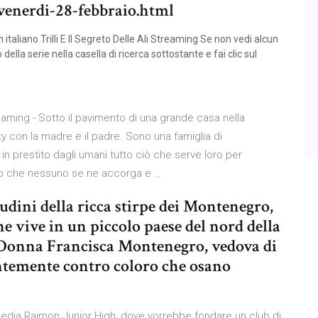
enerdi-28-febbraio.html
 italiano Trilli E Il Segreto Delle Ali Streaming Se non vedi alcun
della serie nella casella di ricerca sottostante e fai clic sul
reaming - Sotto il pavimento di una grande casa nella
y con la madre e il padre. Sono una famiglia di
 in prestito dagli umani tutto ciò che serve loro per
odo che nessuno se ne accorga e …
tudini della ricca stirpe dei Montenegro,
he vive in un piccolo paese del nord della
 Donna Francisca Montenegro, vedova di
ntemente contro coloro che osano
 media Raimon Junior High, dove vorrebbe fondare un club di