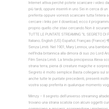
Internet attiva perché potete scaricare i video d
più tardi, oppure inserirli in uno Sei in cerca di 
preferita oppure vorresti scaricare tutta l’inte
cercare i links per il download, ecco il program
proprio quello che stavi cercando.Non è sicurament
TUTTE LE PUNTATE STREAMING "IL SEGRETO DI PEPA
Italiano; English (US) Español; Français (France)
Senza Limiti. Nel 1901, Mary Lennox, una bambina 
nell'India britannica alla dimora di suo zio Lord A
Film Senza Limiti. La timida principessa Alexa sc
strana terra, piena di creature magiche e sorprese
Segreto è molto semplice.Basta collegarsi sul sit
anche tutte le puntate precedenti, presenti inoltre
vostra soap preferita in qualunque momento voglia
Mimzy – Il segreto dell’universo streaming altad
trovano una strana scatola con alcuni oggetti curios
cominciano a giocarci, scoprendone i misteriosi p