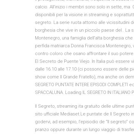
calcio. All'inizio i membri sono solo in sette, ma
disponibili per la visione in streaming e soprattut
segreto. La serie ruota attorno alle vicissitudini d
borghesia che vive in un piccolo paese del.. La ser
Montenegro, una famiglia dell'alta borghesia che 
perfida matriarca Donna Francisca Montenegro, 
contro coloro che osano affrontare il suo potere. 
El Secreto de Puente Viejo. In Italia può essere v
dalle 16.10 alle 17.10 (ci possono essere delle pi
show come Il Grande Fratello), ma anche on dema
SEGRETO PUNTATE INTERE EPISODI COMPLETI ecco
SPACCALUNA. Loading IL SEGRETO IN ITALIANO 
Il Segreto, streaming ita gratuito delle ultime pun
sito ufficiale Mediaset.Le puntate de Il Segreto
godervi, ad esempio, l’episodio de “Il segreto” 
pranzo oppure durante un lungo viaggio di trasf