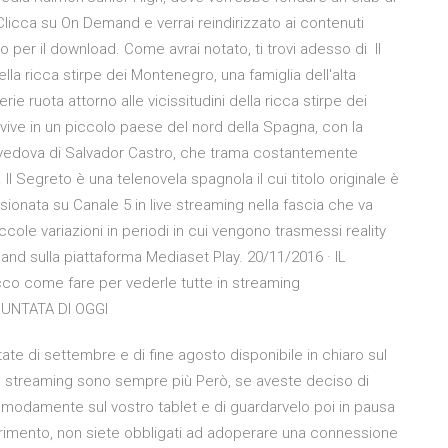
 Clicca su On Demand e verrai reindirizzato ai contenuti
to per il download. Come avrai notato, ti trovi adesso di Il
ella ricca stirpe dei Montenegro, una famiglia dell'alta
ie ruota attorno alle vicissitudini della ricca stirpe dei
vive in un piccolo paese del nord della Spagna, con la
vedova di Salvador Castro, che trama costantemente
Il Segreto è una telenovela spagnola il cui titolo originale è
isionata su Canale 5 in live streaming nella fascia che va
ccole variazioni in periodi in cui vengono trasmessi reality
nd sulla piattaforma Mediaset Play. 20/11/2016 · IL
 come fare per vederle tutte in streaming
PUNTATA DI OGGI
tate di settembre e di fine agosto disponibile in chiaro sul
 in streaming sono sempre più Però, se aveste deciso di
comodamente sul vostro tablet e di guardarvelo poi in pausa
erimento, non siete obbligati ad adoperare una connessione