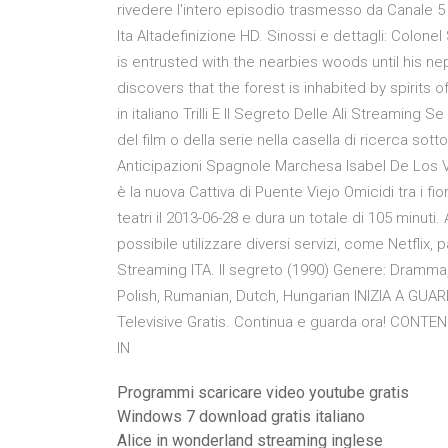
rivedere l'intero episodio trasmesso da Canale 5
Ita Altadefinizione HD. Sinossi e dettagli: Colon
is entrusted with the nearbies woods until his n
discovers that the forest is inhabited by spirits o
in italiano Trilli E Il Segreto Delle Ali Streaming 
del film o della serie nella casella di ricerca sotto
Anticipazioni Spagnole Marchesa Isabel De Los V
è la nuova Cattiva di Puente Viejo Omicidi tra i fi
teatri il 2013-06-28 e dura un totale di 105 minuti
possibile utilizzare diversi servizi, come Netflix,
Streaming ITA. Il segreto (1990) Genere: Dramma, A
Polish, Rumanian, Dutch, Hungarian INIZIA A GUAR
Televisive Gratis. Continua e guarda ora! CONTENUT
IN
Programmi scaricare video youtube gratis
Windows 7 download gratis italiano
Alice in wonderland streaming inglese