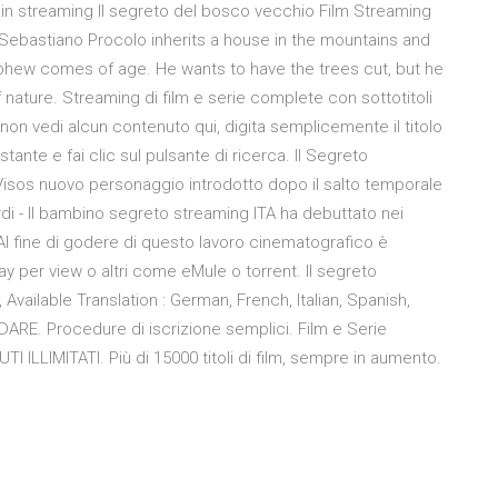
 in streaming Il segreto del bosco vecchio Film Streaming
el Sebastiano Procolo inherits a house in the mountains and
ephew comes of age. He wants to have the trees cut, but he
f nature. Streaming di film e serie complete con sottotitoli
Se non vedi alcun contenuto qui, digita semplicemente il titolo
stante e fai clic sul pulsante di ricerca. Il Segreto
isos nuovo personaggio introdotto dopo il salto temporale
ordi - Il bambino segreto streaming ITA ha debuttato nei
. Al fine di godere di questo lavoro cinematografico è
 pay per view o altri come eMule o torrent. Il segreto
vailable Translation : German, French, Italian, Spanish,
DARE. Procedure di iscrizione semplici. Film e Serie
I ILLIMITATI. Più di 15000 titoli di film, sempre in aumento.