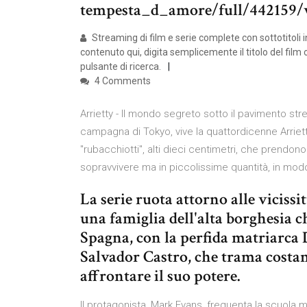
tempesta_d_amore/full/442159/v
Streaming di film e serie complete con sottotitoli in
contenuto qui, digita semplicemente il titolo del film o 
pulsante di ricerca.
4 Comments
Arrietty - Il mondo segreto sotto il pavimento st
campagna di Tokyo, vive la quattordicenne Arriett
"rubacchiotti", alti dieci centimetri, che prendono
sopravvivere ma in piccolissime quantità, in m
La serie ruota attorno alle vicissi
una famiglia dell'alta borghesia c
Spagna, con la perfida matriarca
Salvador Castro, che trama costa
affrontare il suo potere.
Il protagonista, Mark Evans, frequenta la scuola