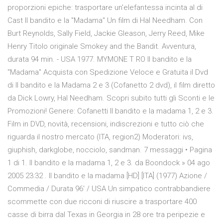
proporzioni epiche: trasportare un'elefantessa incinta al di
Cast Il bandito e la "Madama" Un film di Hal Needham. Con
Burt Reynolds, Sally Field, Jackie Gleason, Jerry Reed, Mike
Henry Titolo originale Smokey and the Bandit. Avventura,
durata 94 min. - USA 1977. MYMONE T RO Il bandito e la
"Madama" Acquista con Spedizione Veloce e Gratuita il Dvd
di Il bandito e la Madama 2 e 3 (Cofanetto 2 dvd), il film diretto
da Dick Lowry, Hal Needham. Scopri subito tutti gli Sconti e le
Promozioni! Genere: Cofanetti Il bandito e la madama 1, 2 e 3.
Film in DVD, novità, recensioni, indiscrezioni e tutto ciò che
riguarda il nostro mercato (ITA, region2) Moderatori: ivs,
giuphish, darkglobe, nocciolo, sandman. 7 messaggi • Pagina
1 di 1. Il bandito e la madama 1, 2 e 3. da Boondock » 04 ago
2005 23:32 . Il bandito e la madama [HD] [ITA] (1977) Azione /
Commedia / Durata 96′ / USA Un simpatico contrabbandiere
scommette con due ricconi di riuscire a trasportare 400
casse di birra dal Texas in Georgia in 28 ore tra peripezie e