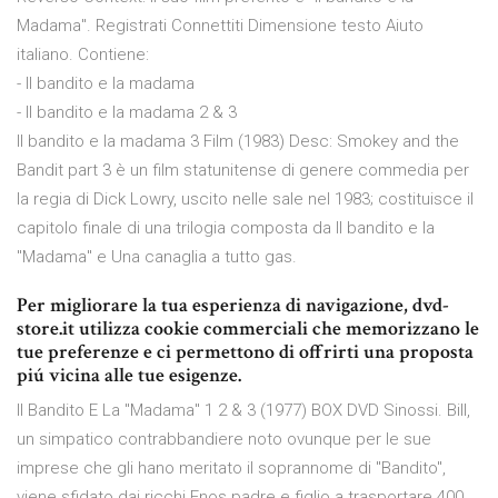
Madama". Registrati Connettiti Dimensione testo Aiuto
italiano. Contiene:
- Il bandito e la madama
- Il bandito e la madama 2 & 3
Il bandito e la madama 3 Film (1983) Desc: Smokey and the
Bandit part 3 è un film statunitense di genere commedia per
la regia di Dick Lowry, uscito nelle sale nel 1983; costituisce il
capitolo finale di una trilogia composta da Il bandito e la
"Madama" e Una canaglia a tutto gas.
Per migliorare la tua esperienza di navigazione, dvd-
store.it utilizza cookie commerciali che memorizzano le
tue preferenze e ci permettono di offrirti una proposta
piú vicina alle tue esigenze.
Il Bandito E La "Madama" 1 2 & 3 (1977) BOX DVD Sinossi. Bill,
un simpatico contrabbandiere noto ovunque per le sue
imprese che gli hano meritato il soprannome di "Bandito",
viene sfidato dai ricchi Enos padre e figlio a trasportare 400