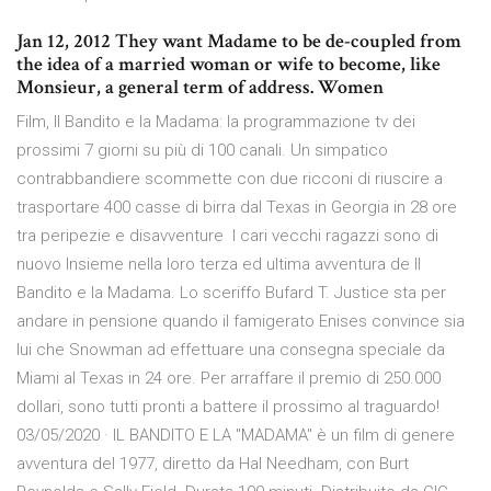
Jan 12, 2012 They want Madame to be de-coupled from
the idea of a married woman or wife to become, like
Monsieur, a general term of address. Women
Film, Il Bandito e la Madama: la programmazione tv dei
prossimi 7 giorni su più di 100 canali. Un simpatico
contrabbandiere scommette con due ricconi di riuscire a
trasportare 400 casse di birra dal Texas in Georgia in 28 ore
tra peripezie e disavventure I cari vecchi ragazzi sono di
nuovo Insieme nella loro terza ed ultima avventura de Il
Bandito e la Madama. Lo sceriffo Bufard T. Justice sta per
andare in pensione quando il famigerato Enises convince sia
lui che Snowman ad effettuare una consegna speciale da
Miami al Texas in 24 ore. Per arraffare il premio di 250.000
dollari, sono tutti pronti a battere il prossimo al traguardo!
03/05/2020 · IL BANDITO E LA "MADAMA" è un film di genere
avventura del 1977, diretto da Hal Needham, con Burt