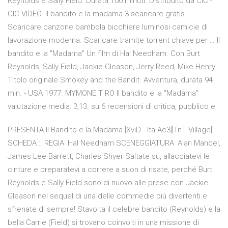
Reynolds e Sally Field. Durata 100 minuti. Distribuito da CIC -
CIC VIDEO. Il bandito e la madama 3 scaricare gratis.
Scaricare canzone bambola bicchiere luminosi camicie di
lavorazione moderna. Scaricare tramite torrent chiave per … Il
bandito e la "Madama" Un film di Hal Needham. Con Burt
Reynolds, Sally Field, Jackie Gleason, Jerry Reed, Mike Henry
Titolo originale Smokey and the Bandit. Avventura, durata 94
min. - USA 1977. MYMONE T RO Il bandito e la "Madama"
valutazione media: 3,13. su 6 recensioni di critica, pubblico e
PRESENTA Il Bandito e la Madama [XviD - Ita Ac3][TnT Village].:
SCHEDA :. REGIA: Hal Needham SCENEGGIATURA: Alan Mandel,
James Lee Barrett, Charles Shyer Saltate su, allacciatevi le
cinture e preparatevi a correre a suon di risate, perché Burt
Reynolds e Sally Field sono di nuovo alle prese con Jackie
Gleason nel sequel di una delle commedie più divertenti e
sfrenate di sempre! Stavolta il celebre bandito (Reynolds) e la
bella Carrie (Field) si trovano coinvolti in una missione di