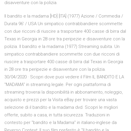
disavventure con la polizia.
Il bandito e la madama [HD] [ITA] (1977) Azione / Commedia /
Durata 96′ / USA Un simpatico contrabbandiere scommette
con due ricconi di riuscire a trasportare 400 casse di birra dal
Texas in Georgia in 28 ore tra peripezie e disavventure con la
polizia. Il bandito e la madama (1977) Streaming subita. Un
simpatico contrabbandiere scommette con due ricconi di
riuscire a trasportare 400 casse di birra dal Texas in Georgia
in 28 ore tra peripezie e disavventure con la polizia.
30/04/2020 · Scopri dove puoi vedere il Film IL BANDITO E LA
"MADAMA" in streaming legale. Per ogni piattaforma di
streaming troverai la disponibilità in abbonamento, noleggio,
acquisto e prezzi per la Visita eBay per trovare una vasta
selezione di il bandito e la madama dvd. Scopri le migliori
offerte, subito a casa, in tutta sicurezza. Traduzioni in
contesto per "bandito e la Madama" in italiano-inglese da
Reverso Context: Il suo film preferito è "Il bandito e la