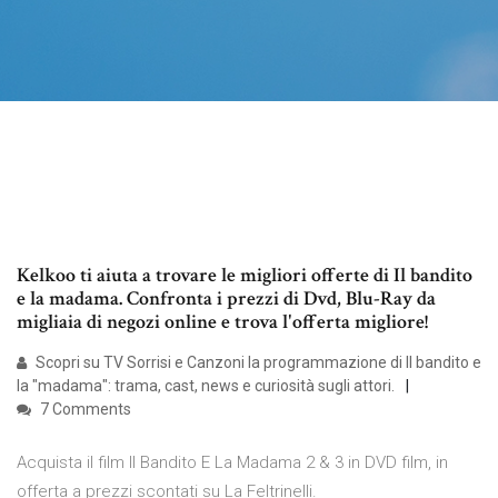
Kelkoo ti aiuta a trovare le migliori offerte di Il bandito
e la madama. Confronta i prezzi di Dvd, Blu-Ray da
migliaia di negozi online e trova l'offerta migliore!
Scopri su TV Sorrisi e Canzoni la programmazione di Il bandito e
la "madama": trama, cast, news e curiosità sugli attori.
7 Comments
Acquista il film Il Bandito E La Madama 2 & 3 in DVD film, in
offerta a prezzi scontati su La Feltrinelli.