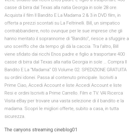
casse di birra dal Texas alla natia Georgia in sole 28 ore.
Acquista il film Il Bandito E La Madama 2 & 3 in DVD film, in
offerta a prezzi scontati su La Feltrinelli. Bill, un simpatico
contrabbandiere, noto ovunque per le sue imprese che gli
hanno meritato il soprannome di “Bandito”, riesce a sfuggire a
uno sceriffo che da tempo gli dà la caccia. Tra l’altro, Bill
viene sfidato dai ricchi Enos padre e figlio a trasportare 400
casse di birra dal Texas alla natìa Georgia in sole … Compra Il
Bandito E La "Madama" 03 Volume 02. SPEDIZIONE GRATUITA
su ordini idonei. Passa al contenuto principale. Iscriviti a
Prime Ciao, Accedi Account e liste Accedi Account e liste
Resi e ordini Iscriviti a Prime Carrello. Film e TV. VAI Ricerca
Visita eBay per trovare una vasta selezione di il bandito e la
madama. Scopri le migliori offerte, subito a casa, in tutta
sicurezza.
The canyons streaming cineblog01