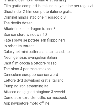
Il ritorno dei morti viventi 4 streaming
Film gratis completi in italiano su youtube per ragazzi
Ghost rider 2 film completo italiano gratis
Criminal minds stagione 4 episodio 8
The devils dozen
Altadefinizione dragon trainer 3
Scarica store windows 10
Fate i bravi se potete san filippo neri
Io robot ita torrent
Galaxy s4 mini batteria si scarica subito
Neon genesis evangelion italian
Cast film caccia a ottobre rosso
The sims 4 per mac amazon
Curriculum europeo scarica word
Lettore dvd download gratis italiano
Pumping iron streaming ita
Attacco dei giganti stagione 3 vvvvid
Come scaricare da netflix su macbook
App navigatore moto offline