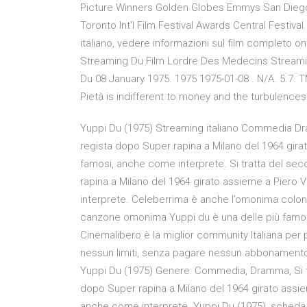
Picture Winners Golden Globes Emmys San Dieg
Toronto Int'l Film Festival Awards Central Festival
italiano, vedere informazioni sul film completo onlin
Streaming Du Film Lordre Des Medecins Streamin
Du 08 January 1975. 1975 1975-01-08 . N/A. 5.7. 
Pietà is indifferent to money and the turbulences o
Yuppi Du (1975) Streaming italiano Commedia Dr
regista dopo Super rapina a Milano del 1964 girato
famosi, anche come interprete. Si tratta del se
rapina a Milano del 1964 girato assieme a Piero V
interprete. Celeberrima è anche l’omonima colonna
canzone omonima Yuppi du è una delle più famos
Cinemalibero è la miglior community Italiana per p
nessun limiti, senza pagare nessun abbonamento e
Yuppi Du (1975) Genere: Commedia, Dramma, Si t
dopo Super rapina a Milano del 1964 girato assiem
anche come interprete. Yuppi Du (1975), scheda 