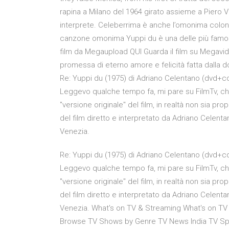
rapina a Milano del 1964 girato assieme a Piero V
interprete. Celeberrima è anche l’omonima colonna
canzone omonima Yuppi du è una delle più famose
film da Megaupload QUI Guarda il film su Megavideo
promessa di eterno amore e felicità fatta dalla 
Re: Yuppi du (1975) di Adriano Celentano (dvd+cd
Leggevo qualche tempo fa, mi pare su FilmTv, che
"versione originale" del film, in realtà non sia pro
del film diretto e interpretato da Adriano Celenta
Venezia.
Re: Yuppi du (1975) di Adriano Celentano (dvd+cd
Leggevo qualche tempo fa, mi pare su FilmTv, che
"versione originale" del film, in realtà non sia pro
del film diretto e interpretato da Adriano Celenta
Venezia. What's on TV & Streaming What's on T
Browse TV Shows by Genre TV News India TV Spo