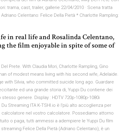
: trama, cast, trailer, gallerie 22/04/2010 · Scena tratta
* Adriano Celentano: Felice Della Pietà * Charlotte Rampling:
e in real life and Rosalinda Celentano,
ng the film enjoyable in spite of some of
Del Prete. With Claudia Mori, Charlotte Rampling, Gino
 man of modest means living with his second wife, Adelaide.
age with Silvia, who committed suicide long ago. Guardare
eccitante ed una grande storia di, Yuppi Du contiene dei
nello stesso genere. Display : HDTV 720p-1080p-1080i
u Streaming ITA K-TSHI.io è l'più alto accoglienza per
 e calcolatore nel vostro calcolatore. Possediamo attorno
tuito o paga, tutti ammessi a adempiere le Yuppi Du film
 streaming Felice Della Pietà (Adriano Celentano), è un