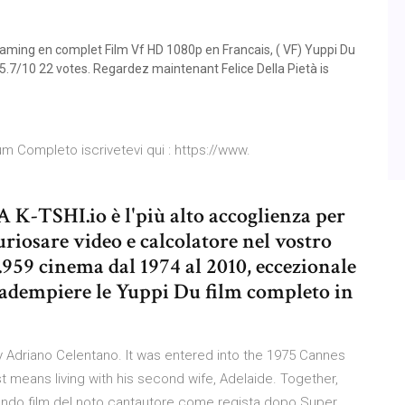
aming en complet Film Vf HD 1080p en Francais, ( VF) Yuppi Du
5.7/10 22 votes. Regardez maintenant Felice Della Pietà is
m Completo iscrivetevi qui : https://www.
K-TSHI.io è l'più alto accoglienza per
uriosare video e calcolatore nel vostro
.959 cinema dal 1974 al 2010, eccezionale
a adempiere le Yuppi Du film completo in
by Adriano Celentano. It was entered into the 1975 Cannes
st means living with his second wife, Adelaide. Together,
secondo film del noto cantautore come regista dopo Super