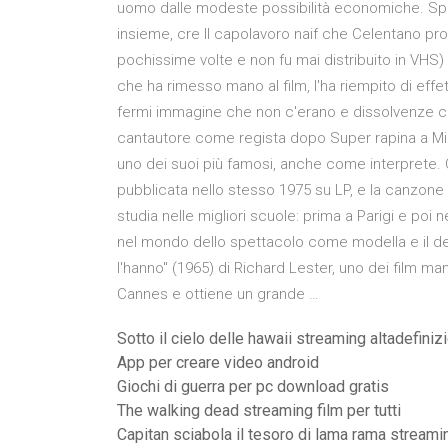
uomo dalle modeste possibilità economiche. Spo
insieme, cre Il capolavoro naif che Celentano prod
pochissime volte e non fu mai distribuito in VH
che ha rimesso mano al film, l'ha riempito di eff
fermi immagine che non c'erano e dissolvenze ch
cantautore come regista dopo Super rapina a Mila
uno dei suoi più famosi, anche come interprete.
pubblicata nello stesso 1975 su LP, e la canzone 
studia nelle migliori scuole: prima a Parigi e poi n
nel mondo dello spettacolo come modella e il deb
l'hanno" (1965) di Richard Lester, uno dei film m
Cannes e ottiene un grande …
Sotto il cielo delle hawaii streaming altadefiniz
App per creare video android
Giochi di guerra per pc download gratis
The walking dead streaming film per tutti
Capitan sciabola il tesoro di lama rama streamin