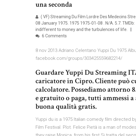
una seconda
( VF) Streaming Du Film Lordre Des Medecins Stre
08 January 1975. 1975 1975-01-08 . N/A. 5.7. TMDb: 
indifferent to money and the turbulences of life.
6 Comments
8 nov 2013 Adriano Celentano Yuppi Du 1975 Albu
facebook.com/groups/303425559682214/
Guardare Yuppi Du Streaming ITA 
caricatore in Cipro. Cliente può c
calcolatore. Possediamo attorno 8
e gratuito o paga, tutti ammessi 
buona qualità gratis.
Yuppi du is a 1975 Italian comedy film directed 
Film Festival. Plot. Felice Pietà is a man of mode
they raise Monica, from his first Si tratta del 