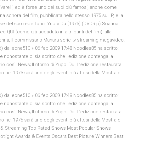
ivarelli, ed è forse uno dei suoi più famosi, anche come
 sonora del film, pubblicata nello stesso 1975 su LP, e la
 del suo repertorio. Yuppi Du (1975) (DVDRip) Scarica il
 QUI (come già accaduto in altri punti del film): alla
donna, Il commissario Manara serie tv streaming megavideo.
) da leone510 » 06 feb 2009 17:48 Noodles85 ha scritto:
 nonostante ci sia scritto che l'edizione contenga la
prio così. News; Il ritorno di Yuppi Du. L’edizione restaurata
no nel 1975 sarà uno degli eventi più attesi della Mostra di
) da leone510 » 06 feb 2009 17:48 Noodles85 ha scritto:
 nonostante ci sia scritto che l'edizione contenga la
prio così. News; Il ritorno di Yuppi Du. L’edizione restaurata
no nel 1975 sarà uno degli eventi più attesi della Mostra di
V & Streaming Top Rated Shows Most Popular Shows
tlight Awards & Events Oscars Best Picture Winners Best