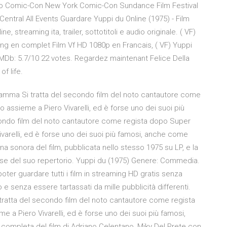
o Comic-Con New York Comic-Con Sundance Film Festival
 Central All Events Guardare Yuppi du Online (1975) - Film
e, streaming ita, trailer, sottotitoli e audio originale. ( VF)
g en complet Film Vf HD 1080p en Francais, ( VF) Yuppi
TMDb: 5.7/10 22 votes. Regardez maintenant Felice Della
f life.
amma Si tratta del secondo film del noto cantautore come
 assieme a Piero Vivarelli, ed è forse uno dei suoi più
condo film del noto cantautore come regista dopo Super
ivarelli, ed è forse uno dei suoi più famosi, anche come
 sonora del film, pubblicata nello stesso 1975 su LP, e la
e del suo repertorio. Yuppi du (1975) Genere: Commedia.
oter guardare tutti i film in streaming HD gratis senza
 senza essere tartassati da mille pubblicità differenti.
ratta del secondo film del noto cantautore come regista
e a Piero Vivarelli, ed è forse uno dei suoi più famosi,
completa del film di Adriano Celentano, Miky Del Prete con