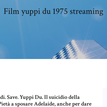
Film yuppi du 1975 streaming
. Save. Yuppi Du. Il suicidio della
Pietà a sposare Adelaide, anche per dare