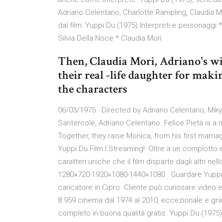
Adriano Celentano, Charlotte Rampling, Claudia Mori
dal film: Yuppi Du (1975) Interpreti e personaggi 
Silvia Della Noce * Claudia Mori
Then, Claudia Mori, Adriano's wif
their real -life daughter for maki
the characters
06/03/1975 · Directed by Adriano Celentano, Miky 
Santercole, Adriano Celentano. Felice Pietà is a
Together, they raise Monica, from his first marri
Yuppi Du Film I Streaming!. Oltre a un complotto 
caratteri uniche che il film disparte dagli altri 
1280×720-1920×1080-1440×1080 . Guardare Yuppi D
caricatore in Cipro. Cliente può curiosare video
8.959 cinema dal 1974 al 2010, eccezionale e gra
completo in buona qualità gratis. Yuppi Du (1975)