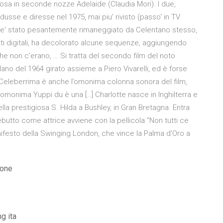
sa in seconde nozze Adelaide (Claudia Mori). I due,
usse e diresse nel 1975, mai piu' rivisto (passo' in TV
S) e' stato pesantemente rimaneggiato da Celentano stesso,
etti digitali, ha decolorato alcune sequenze, aggiungendo
e non c'erano, … Si tratta del secondo film del noto
no del 1964 girato assieme a Piero Vivarelli, ed è forse
 Celeberrima è anche l’omonima colonna sonora del film,
omonima Yuppi du è una […] Charlotte nasce in Inghilterra e
ella prestigiosa S. Hilda a Bushley, in Gran Bretagna. Entra
utto come attrice avviene con la pellicola "Non tutti ce
anifesto della Swinging London, che vince la Palma d'Oro a
ione
g ita