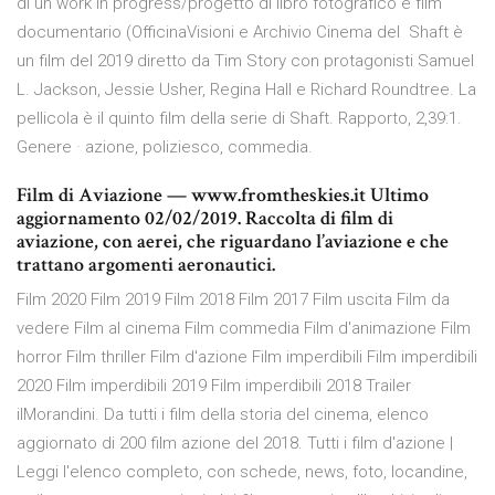
di un work in progress/progetto di libro fotografico e film
documentario (OfficinaVisioni e Archivio Cinema del Shaft è
un film del 2019 diretto da Tim Story con protagonisti Samuel
L. Jackson, Jessie Usher, Regina Hall e Richard Roundtree. La
pellicola è il quinto film della serie di Shaft. Rapporto, 2,39:1.
Genere · azione, poliziesco, commedia.
Film di Aviazione — www.fromtheskies.it Ultimo
aggiornamento 02/02/2019. Raccolta di film di
aviazione, con aerei, che riguardano l’aviazione e che
trattano argomenti aeronautici.
Film 2020 Film 2019 Film 2018 Film 2017 Film uscita Film da
vedere Film al cinema Film commedia Film d'animazione Film
horror Film thriller Film d'azione Film imperdibili Film imperdibili
2020 Film imperdibili 2019 Film imperdibili 2018 Trailer
ilMorandini. Da tutti i film della storia del cinema, elenco
aggiornato di 200 film azione del 2018. Tutti i film d'azione |
Leggi l'elenco completo, con schede, news, foto, locandine,