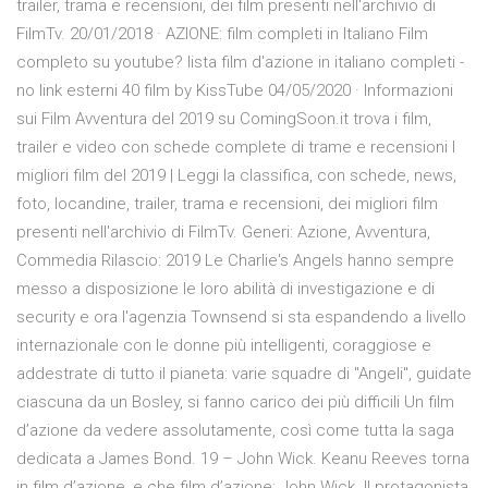
trailer, trama e recensioni, dei film presenti nell'archivio di
FilmTv. 20/01/2018 · AZIONE: film completi in Italiano Film
completo su youtube? lista film d'azione in italiano completi -
no link esterni 40 film by KissTube 04/05/2020 · Informazioni
sui Film Avventura del 2019 su ComingSoon.it trova i film,
trailer e video con schede complete di trame e recensioni I
migliori film del 2019 | Leggi la classifica, con schede, news,
foto, locandine, trailer, trama e recensioni, dei migliori film
presenti nell'archivio di FilmTv. Generi: Azione, Avventura,
Commedia Rilascio: 2019 Le Charlie's Angels hanno sempre
messo a disposizione le loro abilità di investigazione e di
security e ora l'agenzia Townsend si sta espandendo a livello
internazionale con le donne più intelligenti, coraggiose e
addestrate di tutto il pianeta: varie squadre di "Angeli", guidate
ciascuna da un Bosley, si fanno carico dei più difficili Un film
d’azione da vedere assolutamente, così come tutta la saga
dedicata a James Bond. 19 – John Wick. Keanu Reeves torna
in film d’azione, e che film d’azione: John Wick. Il protagonista