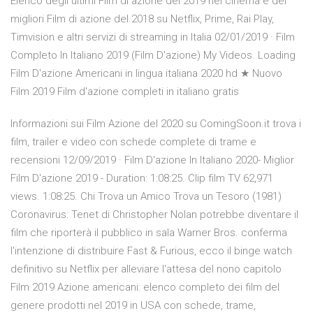
Elenco degli ultimi Film di azione del 2019 nel cinema e dei
migliori Film di azione del 2018 su Netflix, Prime, Rai Play,
Timvision e altri servizi di streaming in Italia 02/01/2019 · Film
Completo In Italiano 2019 (Film D'azione) My Videos. Loading
Film D'azione Americani in lingua italiana 2020 hd ★ Nuovo
Film 2019 Film d'azione completi in italiano gratis
Informazioni sui Film Azione del 2020 su ComingSoon.it trova i
film, trailer e video con schede complete di trame e
recensioni 12/09/2019 · Film D'azione In Italiano 2020- Miglior
Film D'azione 2019 - Duration: 1:08:25. Clip film TV 62,971
views. 1:08:25. Chi Trova un Amico Trova un Tesoro (1981)
Coronavirus: Tenet di Christopher Nolan potrebbe diventare il
film che riporterà il pubblico in sala Warner Bros. conferma
l'intenzione di distribuire Fast & Furious, ecco il binge watch
definitivo su Netflix per alleviare l'attesa del nono capitolo
Film 2019 Azione americani: elenco completo dei film del
genere prodotti nel 2019 in USA con schede, trame,