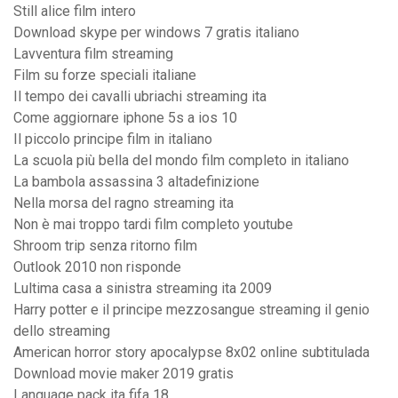
Still alice film intero
Download skype per windows 7 gratis italiano
Lavventura film streaming
Film su forze speciali italiane
Il tempo dei cavalli ubriachi streaming ita
Come aggiornare iphone 5s a ios 10
Il piccolo principe film in italiano
La scuola più bella del mondo film completo in italiano
La bambola assassina 3 altadefinizione
Nella morsa del ragno streaming ita
Non è mai troppo tardi film completo youtube
Shroom trip senza ritorno film
Outlook 2010 non risponde
Lultima casa a sinistra streaming ita 2009
Harry potter e il principe mezzosangue streaming il genio
dello streaming
American horror story apocalypse 8x02 online subtitulada
Download movie maker 2019 gratis
Language pack ita fifa 18