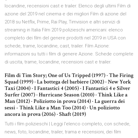
locandine, recensioni cast e trailer. Elenco degli ultimi Film di
azione del 2019 nel cinema e dei migliori Film di azione del
2018 su Netflix, Prime, Rai Play, Timvision e altri servizi di
streaming in Italia Film 2019 polizieschi americani: elenco
completo dei film del genere prodotti nel 2019 in USA con
schede, trame, locandine, cast, trailer. Film Azione:
informazioni su tutti i film di genere Azione. Schede complete
di uscita, trame, locandine, recensioni cast e trailer.
Film di Tim Story; One of Us Tripped (1997) · The Firing
Squad (1999) · La bottega del barbiere (2002) · New York
Taxi (2004) · I Fantastici 4 (2005) · I Fantastici 4 e Silver
Surfer (2007) · Hurricane Season (2010) · Think Like a
Man (2012) · Poliziotto in prova (2014) · La guerra dei
sessi - Think Like a Man Too (2014) · Un poliziotto
ancora in prova (2016) · Shaft (2019)
Tutti i film polizieschi | Leggi l'elenco completo, con schede,
news, foto, locandine, trailer, trama e recensioni, dei film