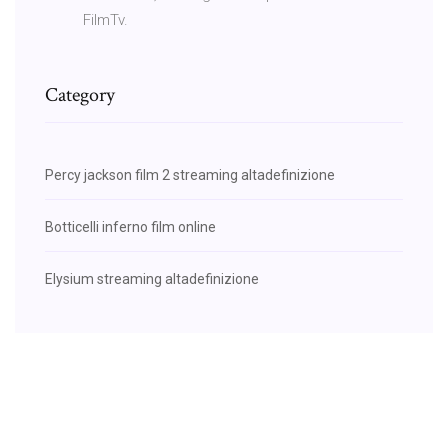
FilmTv.
Category
Percy jackson film 2 streaming altadefinizione
Botticelli inferno film online
Elysium streaming altadefinizione