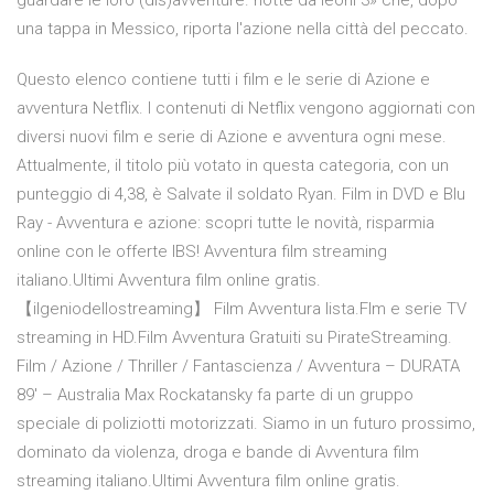
guardare le loro (dis)avventure. notte da leoni 3» che, dopo
una tappa in Messico, riporta l'azione nella città del peccato.
Questo elenco contiene tutti i film e le serie di Azione e
avventura Netflix. I contenuti di Netflix vengono aggiornati con
diversi nuovi film e serie di Azione e avventura ogni mese.
Attualmente, il titolo più votato in questa categoria, con un
punteggio di 4,38, è Salvate il soldato Ryan. Film in DVD e Blu
Ray - Avventura e azione: scopri tutte le novità, risparmia
online con le offerte IBS! Avventura film streaming
italiano.Ultimi Avventura film online gratis.
【ilgeniodellostreaming】 Film Avventura lista.Flm e serie TV
streaming in HD.Film Avventura Gratuiti su PirateStreaming.
Film / Azione / Thriller / Fantascienza / Avventura – DURATA
89′ – Australia Max Rockatansky fa parte di un gruppo
speciale di poliziotti motorizzati. Siamo in un futuro prossimo,
dominato da violenza, droga e bande di Avventura film
streaming italiano.Ultimi Avventura film online gratis.