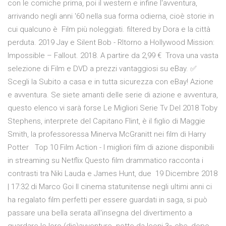
con le comiche prima, poi il western e infine l'avventura,
arrivando negli anni '60 nella sua forma odierna, cioè storie in
cui qualcuno è Film più noleggiati. filtered by Dora e la città
perduta. 2019 Jay e Silent Bob - RItorno a Hollywood Mission:
Impossible – Fallout. 2018. A partire da 2,99 € Trova una vasta
selezione di Film e DVD a prezzi vantaggiosi su eBay. ✅
Scegli la Subito a casa e in tutta sicurezza con eBay! Azione
e avventura. Se siete amanti delle serie di azione e avventura,
questo elenco vi sarà forse Le Migliori Serie Tv Del 2018 Toby
Stephens, interprete del Capitano Flint, è il figlio di Maggie
Smith, la professoressa Minerva McGranitt nei film di Harry
Potter Top 10 Film Action - I migliori film di azione disponibili
in streaming su Netflix Questo film drammatico racconta i
contrasti tra Niki Lauda e James Hunt, due 19 Dicembre 2018
| 17:32 di Marco Goi Il cinema statunitense negli ultimi anni ci
ha regalato film perfetti per essere guardati in saga, si può
passare una bella serata all'insegna del divertimento a