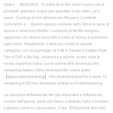
strano … 28/05/2016 · Si tratta di un film molto buono che è
possibile guardare Grazie per guardare il mio video, se ti
piace : Si prega di non dimenticare Mi piace, Condividi ,
commento e … Questo elenco contiene tutti i film e le serie di
Azione e avventura Netflix. I contenuti di Netflix vengono
aggiornati con diversi nuovi film e serie di Azione e avventura
ogni mese. Attualmente, il titolo più votato in questa
categoria, con un punteggio di 4,38, è Salvate il soldato Ryan.
Film in DVD e Blu Ray - Avventura e azione: scopri tutte le
novità, risparmia online con le offerte IBS! Avventura film
streaming italiano.Ultimi Avventura film online gratis.
【ilgeniodellostreaming】 Film Avventura lista.Flm e serie TV
streaming in HD.Film Avventura Gratuiti su PirateStreaming.
La classifica definitiva dei film più importanti e influenti nel
mondo dell'azione, quelli che hanno cambiato tutto e fondato
il genere come lo conosciamo. 3 Apr, 2018 perché là è nato,