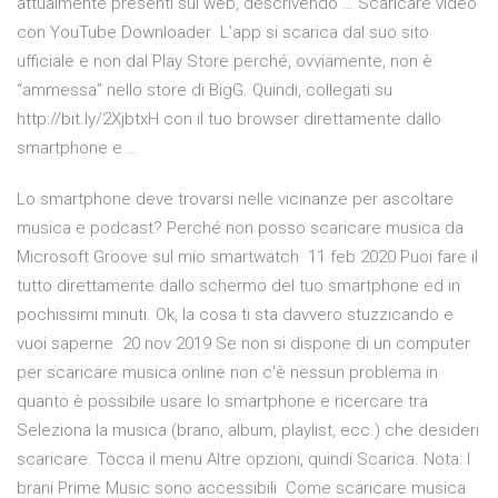
attualmente presenti sul web, descrivendo … Scaricare video
con YouTube Downloader L’app si scarica dal suo sito
ufficiale e non dal Play Store perché, ovviamente, non è
“ammessa” nello store di BigG. Quindi, collegati su
http://bit.ly/2XjbtxH con il tuo browser direttamente dallo
smartphone e …
Lo smartphone deve trovarsi nelle vicinanze per ascoltare
musica e podcast? Perché non posso scaricare musica da
Microsoft Groove sul mio smartwatch 11 feb 2020 Puoi fare il
tutto direttamente dallo schermo del tuo smartphone ed in
pochissimi minuti. Ok, la cosa ti sta davvero stuzzicando e
vuoi saperne 20 nov 2019 Se non si dispone di un computer
per scaricare musica online non c'è nessun problema in
quanto è possibile usare lo smartphone e ricercare tra
Seleziona la musica (brano, album, playlist, ecc.) che desideri
scaricare. Tocca il menu Altre opzioni, quindi Scarica. Nota: I
brani Prime Music sono accessibili Come scaricare musica